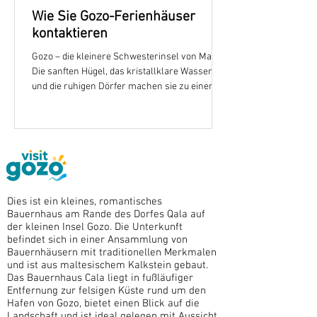
Wie Sie Gozo-Ferienhäuser
kontaktieren
Gozo – die kleinere Schwesterinsel von Malta.
Die sanften Hügel, das kristallklare Wasser
und die ruhigen Dörfer machen sie zu einem
perfekten Rückzugsort. Wenn Sie von einem
entspannten Urlaub in einer privaten
Unterkunft mit Pool träumen, bietet Gozo einige
der bezauberndsten Optionen. Heute möchte
ich alles teilen, was Sie wissen müssen, um
Gozo-Ferienhäuser zu kontaktieren –
besonders, wenn Sie einen Aufenthalt im
Dies ist ein kleines, romantisches
wunderschönen Farmhouse Cala in Betracht
Bauernhaus am Rande des Dorfes Qala auf
ziehen. Die Magie
der kleinen Insel Gozo. Die Unterkunft
befindet sich in einer Ansammlung von
Bauernhäusern mit traditionellen Merkmalen
und ist aus maltesischem Kalkstein gebaut.
Das Bauernhaus Cala liegt in fußläufiger
Entfernung zur felsigen Küste rund um den
Hafen von Gozo, bietet einen Blick auf die
Landschaft und ist ideal gelegen mit Aussicht