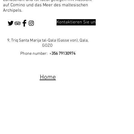
auf Comino und das Meer des maltesischen
Archipels.
Kontaktieren Sie uns
9, Triq Santa Marija tal-Qala (Gasse von), Qala,
GOZO
Phone number: +
356 79130974
Home
Our Rooms
Our Outdoors
Amnesties
About Gozo
Book a Room