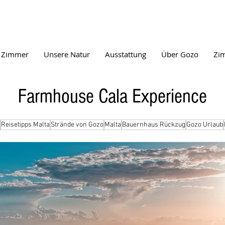
 Zimmer
Unsere Natur
Ausstattung
Über Gozo
Zi
Farmhouse Cala Experience
Reisetipps Malta
Strände von Gozo
Malta
Bauernhaus Rückzug
Gozo Urlaub