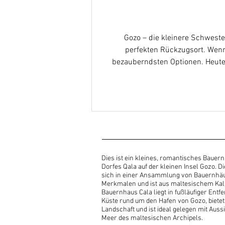
Gozo – die kleinere Schweste
perfekten Rückzugsort. Wenn 
bezauberndsten Optionen. Heute
Sie e
Dies ist ein kleines, romantisches Baue
Dorfes Qala auf der kleinen Insel Gozo. Di
sich in einer Ansammlung von Bauernhäus
Merkmalen und ist aus maltesischem Kalk
Bauernhaus Cala liegt in fußläufiger Entf
Küste rund um den Hafen von Gozo, bietet 
Landschaft und ist ideal gelegen mit Auss
Meer des maltesischen Archipels.