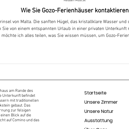
Reuben Muscat
Wie Sie Gozo-Ferienhäuser kontaktieren
rinsel von Malta. Die sanften Hügel, das kristallklare Wasser und
Sie von einem entspannten Urlaub in einer privaten Unterkunft m
 möchte ich alles teilen, was Sie wissen müssen, um Gozo-Ferie
inen Aufenthalt im wunderschönen Farmhouse Cala in Betracht z
rnhaus am Rande des
Startseite
e Unterkunft befindet
ern mit traditionellen
Unsere Zimmer
stein gebaut. Das
ernung zur felsigen
Unsere Natur
einen Blick auf die
Ausstattung
icht auf Comino und das