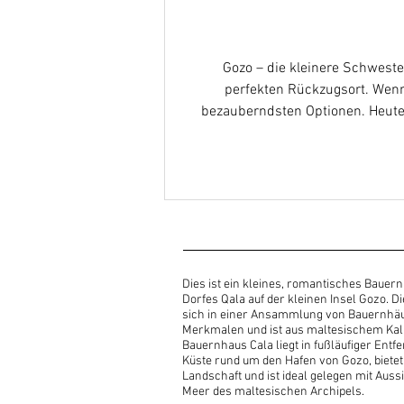
Gozo – die kleinere Schweste
perfekten Rückzugsort. Wenn 
bezauberndsten Optionen. Heute
Sie e
Dies ist ein kleines, romantisches Baue
Dorfes Qala auf der kleinen Insel Gozo. Di
sich in einer Ansammlung von Bauernhäus
Merkmalen und ist aus maltesischem Kalk
Bauernhaus Cala liegt in fußläufiger Entf
Küste rund um den Hafen von Gozo, bietet 
Landschaft und ist ideal gelegen mit Auss
Meer des maltesischen Archipels.