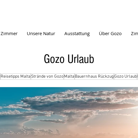
 Zimmer
Unsere Natur
Ausstattung
Über Gozo
Zi
Gozo Urlaub
Reisetipps Malta
Strände von Gozo
Malta
Bauernhaus Rückzug
Gozo Urlaub