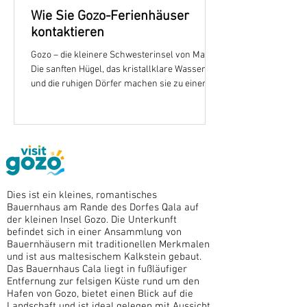
Wie Sie Gozo-Ferienhäuser
kontaktieren
Gozo – die kleinere Schwesterinsel von Malta.
Die sanften Hügel, das kristallklare Wasser
und die ruhigen Dörfer machen sie zu einem
perfekten Rückzugsort. Wenn Sie von einem
entspannten Urlaub in einer privaten
Unterkunft mit Pool träumen, bietet Gozo einige
der bezauberndsten Optionen. Heute möchte
ich alles teilen, was Sie wissen müssen, um
Gozo-Ferienhäuser zu kontaktieren –
besonders, wenn Sie einen Aufenthalt im
Dies ist ein kleines, romantisches
wunderschönen Farmhouse Cala in Betracht
Bauernhaus am Rande des Dorfes Qala auf
ziehen. Die Magie
der kleinen Insel Gozo. Die Unterkunft
befindet sich in einer Ansammlung von
Bauernhäusern mit traditionellen Merkmalen
und ist aus maltesischem Kalkstein gebaut.
Das Bauernhaus Cala liegt in fußläufiger
Entfernung zur felsigen Küste rund um den
Hafen von Gozo, bietet einen Blick auf die
Landschaft und ist ideal gelegen mit Aussicht