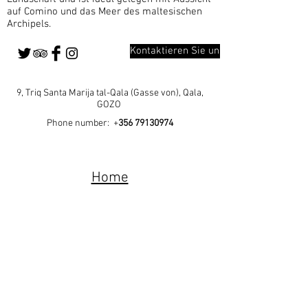
auf Comino und das Meer des maltesischen
Archipels.
Kontaktieren Sie uns
9, Triq Santa Marija tal-Qala (Gasse von), Qala,
GOZO
Phone number: +
356 79130974
Home
Our Rooms
Our Outdoors
Amnesties
About Gozo
Book a Room