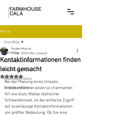
Beitrag
Gozo Blog
Reuben Muscat
Gozo Blog
7. Nov. 2025
5 Min. Lesezeit
Kontaktinformationen finden
Ferienhaus vs Hotel
leicht gemacht
Malta Travel Tipps
Mit NaN von 5 Sternen bewertet.
Gozo Island, Malta
Bei der Planung eines Urlaubs, 
Strände von Gozo
insbesondere an einen so charmanten 
Ort wie Gozo, Maltas idyllischer 
Schwesterinsel, ist der einfache Zugriff 
auf zuverlässige Kontaktinformationen 
von größter Bedeutung. Ob Sie eine 