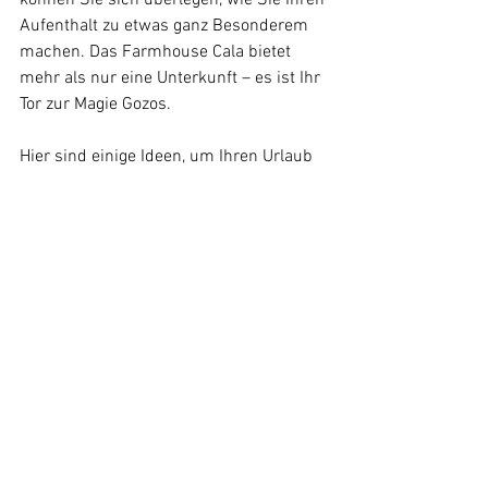
können Sie sich überlegen, wie Sie Ihren 
Aufenthalt zu etwas ganz Besonderem 
machen. Das Farmhouse Cala bietet 
mehr als nur eine Unterkunft – es ist Ihr 
Tor zur Magie Gozos.
Hier sind einige Ideen, um Ihren Urlaub 
noch schöner zu gestalten:
Planen Sie ein Abendessen bei 
Sonnenuntergang am Pool: Die 
Aussicht und die Atmosphäre sind 
unübertroffen.
Erkunden Sie die lokalen Märkte: 
Kaufen Sie frische Produkte und 
versuchen Sie sich an 
maltesischen Rezepten.
Besuchen Sie die nahegelegenen 
Strände: Ramla Bay und San Blas 