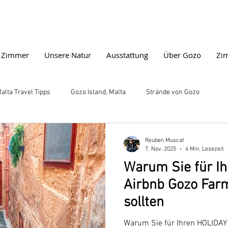
 Zimmer
Unsere Natur
Ausstattung
Über Gozo
Zi
alta Travel Tipps
Gozo Island, Malta
Strände von Gozo
Reuben Muscat
7. Nov. 2025
4 Min. Lesezeit
Warum Sie für I
Airbnb Gozo Far
sollten
Warum Sie für Ihren HOLIDA