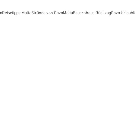
o
Reisetipps Malta
Strände von Gozo
Malta
Bauernhaus Rückzug
Gozo Urlaub
K