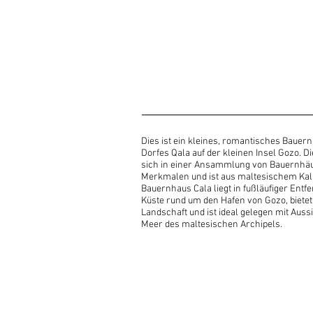
Dies ist ein kleines, romantisches Baue
Dorfes Qala auf der kleinen Insel Gozo. Di
sich in einer Ansammlung von Bauernhäus
Merkmalen und ist aus maltesischem Kalk
Bauernhaus Cala liegt in fußläufiger Entf
Küste rund um den Hafen von Gozo, bietet 
Landschaft und ist ideal gelegen mit Auss
Meer des maltesischen Archipels.