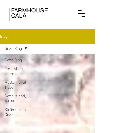
Blog
Gozo Blog
Gozo Blog
Ferienhaus
vs Hotel
Malta Travel
Tipps
Gozo Island,
Malta
Strände von
Gozo